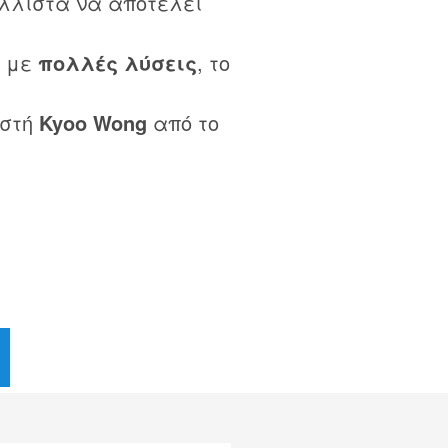
λλιστα να αποτελεί
ί με
πολλές λύσεις
, το
αστή
Kyoo Wong
από το