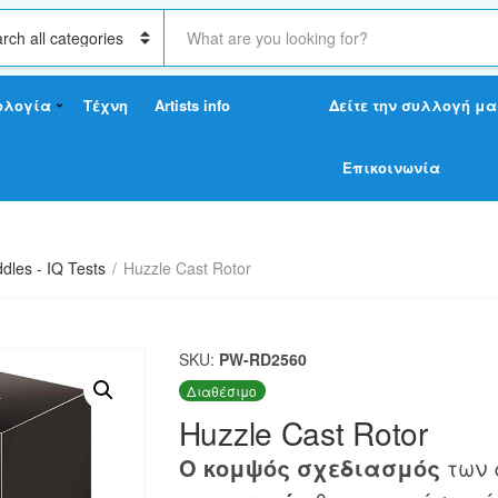
S
e
a
r
ολογία
Τέχνη
Artists info
Δείτε την συλλογή μα
c
h
t
Επικοινωνία
e
x
t
ddles - IQ Tests
/
Huzzle Cast Rotor
SKU:
PW-RD2560
Διαθέσιμο
Huzzle Cast Rotor
Ο κομψός σχεδιασμός
των 