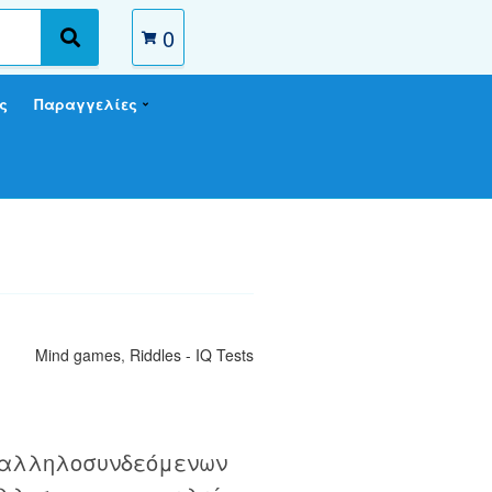
0
S
e
a
ς
Παραγγελίες
r
c
h
Mind games
,
Riddles - IQ Tests
αλληλοσυνδεόμενων