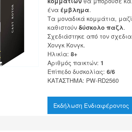
κομματιών
θα μπορούσε κά
ένα
έμβλημα
.
Τα μοναδικά κομμάτια, μαζ
καθιστούν
δύσκολο παζλ
.
Σχεδιάστηκε από τον σχεδι
Χονγκ Κονγκ.
Ηλικία:
8+
Αριθμός παικτών:
1
Επίπεδο δυσκολίας:
6/6
ΚΑΤΑΣΤΗΜΑ: PW-RD2560
Εκδήλωση Ενδιαφέροντος