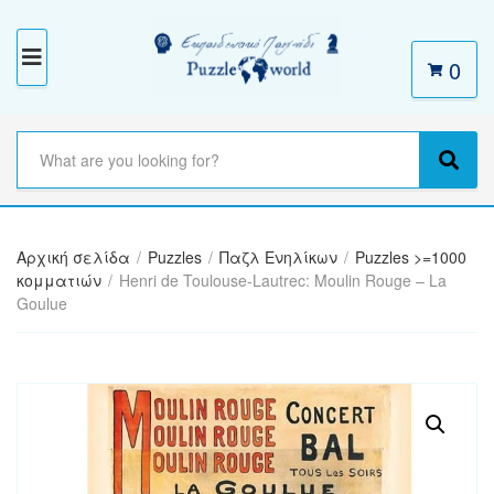
0
M
E
N
S
e
C
S
U
a
a
e
r
t
a
c
e
r
h
Αρχική σελίδα
/
Puzzles
/
Παζλ Ενηλίκων
/
Puzzles >=1000
g
c
t
κομματιών
/
Henri de Toulouse-Lautrec: Moulin Rouge – La
o
h
e
Goulue
r
x
y
t
n
a
m
e