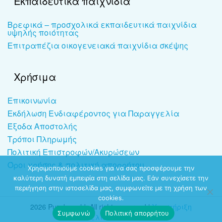
Εκπαιδευτικά παιχνίδια
Βρεφικά – προσχολικά εκπαιδευτικά παιχνίδια
υψηλής ποιότητας
Επιτραπέζια οικογενειακά παιχνίδια σκέψης
Χρήσιμα
Επικοινωνία
Εκδήλωση Ενδιαφέροντος για Παραγγελία
Έξοδα Αποστολής
Τρόποι Πληρωμής
Πολιτική Επιστροφών/Ακυρώσεων
Όροι χρήσης & πολιτική απορρήτου
Χρησιμοποιούμε cookies για να σας προσφέρουμε την
καλύτερη δυνατή εμπειρία στη σελίδα μας. Εάν συνεχίσετε την
περιήγηση στην ιστοσελίδα μας, συμφωνείτε με τη χρήση των
cookies.
2026 Puzzleworld. All rights reserved |
Υποστήριξη
Συμφωνώ
Πολιτική απορρήτου
ιστοσελίδων
-
dezitech.