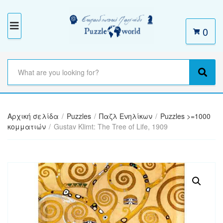
0
M
E
N
S
e
C
S
U
a
a
e
r
t
a
c
e
r
h
Αρχική σελίδα
/
Puzzles
/
Παζλ Ενηλίκων
/
Puzzles >=1000
g
c
t
κομματιών
/
Gustav Klimt: The Tree of Life, 1909
o
h
e
r
x
y
t
n
a
m
e