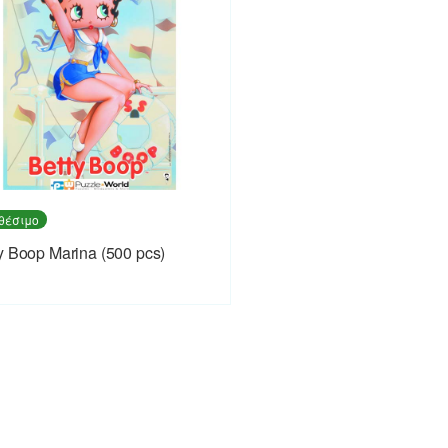
θέσιμο
y Boop Marina (500 pcs)