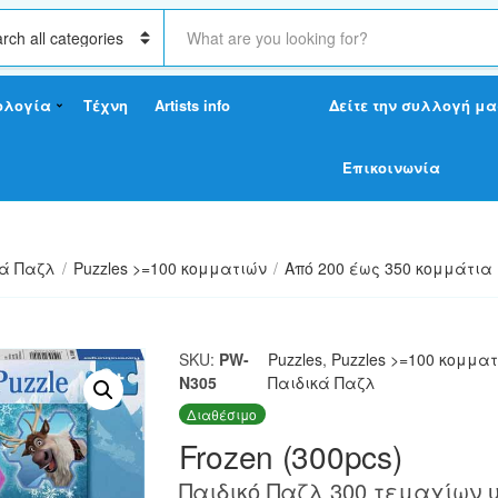
S
e
a
r
ολογία
Τέχνη
Artists info
Δείτε την συλλογή μα
c
h
t
Επικοινωνία
e
x
t
κά Παζλ
/
Puzzles >=100 κομματιών
/
Από 200 έως 350 κομμάτια
SKU:
PW-
Puzzles
,
Puzzles >=100 κομμα
N305
Παιδικά Παζλ
Διαθέσιμο
Frozen (300pcs)
Παιδικό Παζλ 300 τεμαχίων 