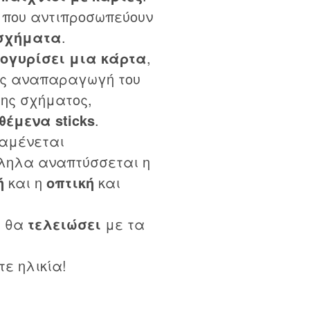
που αντιπροσωπεύουν
σχήματα
.
ογυρίσει μια κάρτα
,
ας αναπαραγωγή του
της σχήματος,
θέμενα sticks
.
ναμένεται
ληλα αναπτύσσεται η
ή
και η
οπτική
και
υ θα
τελειώσει
με τα
ε ηλικία!