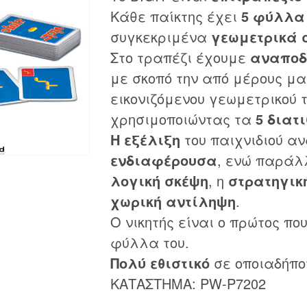
Κάθε παίκτης έχει
5 φύλλα
συγκεκριμένα
γεωμετρικά 
Στο τραπέζι έχουμε
αναποδ
με σκοπό την από μέρους μ
εικονιζόμενου γεωμετρικού 
χρησιμοποιώντας τα
5 διατι
Η εξέλιξη
του παιχνιδιού α
ενδιαφέρουσα
, ενώ παράλ
λογική σκέψη
, η
στρατηγικ
χωρική αντίληψη
.
Ο νικητής είναι ο πρώτος πο
φύλλα του.
Πολύ εθιστικό
σε οποιαδήποτ
ΚΑΤΑΣΤΗΜΑ: PW-P7202