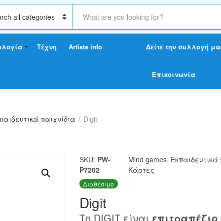
S
e
a
r
ολογία
Τέχνη
Artists info
Δείτε την συλλογή μα
c
h
t
Επικοινωνία
e
x
t
παιδευτικά παιχνίδια
/
Digit
SKU:
PW-
Mind games
,
Εκπαιδευτικά 
P7202
Κάρτες
Διαθέσιμο
Digit
Το DIGIT είναι
επιτραπέζιο 