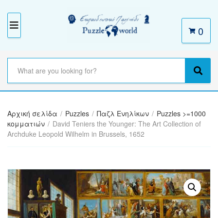
0
M
E
N
S
e
C
S
U
a
a
e
r
t
a
c
e
r
h
Αρχική σελίδα
/
Puzzles
/
Παζλ Ενηλίκων
/
Puzzles >=1000
g
c
t
κομματιών
/
David Teniers the Younger: The Art Collection of
o
h
e
Archduke Leopold Wilhelm in Brussels, 1652
r
x
y
t
n
a
m
e