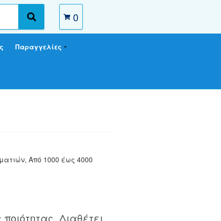
0
S
e
a
ς
Παραγγελίες
r
c
h
μματιών
,
Από 1000 έως 4000
 ποιότητας. Διαθέτει