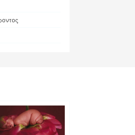
ροντος