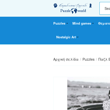
C
a
t
Puzzles
Mind games
Θεματ
e
g
o
Nostalgic Art
r
y
n
a
Αρχική σελίδα
/
Puzzles
/
Παζλ 
m
e