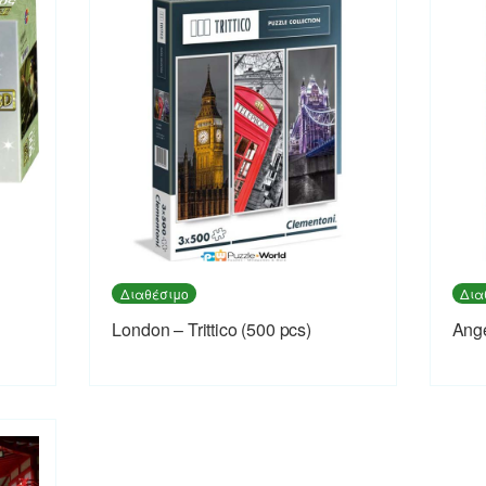
Διαθέσιμο
Δια
London – Trittico (500 pcs)
Ange