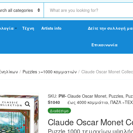
S
e
a
r
ολογία
Τέχνη
Artists info
Δείτε την συλλογή μα
c
h
t
Επικοινωνία
e
x
t
Ενηλίκων
/
Puzzles >=1000 κομματιών
/
Claude Oscar Monet Collec
SKU:
PW-
Claude Oscar Monet
,
Puzzles
,
Puz
S1040
έως 4000 κομμάτια
,
ΠΑΖΛ «ΤΕ
Διαθέσιμο
Claude Oscar Monet Co
Puzzle 1000 τεμαχίων υψηλής