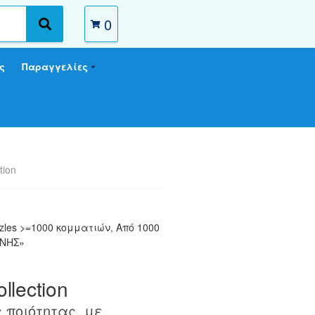
0
S
e
a
ς
Παραγγελίες
r
c
h
tion
zles >=1000 κομματιών
,
Από 1000
ΧΝΗΣ»
llection
 ποιότητας, με