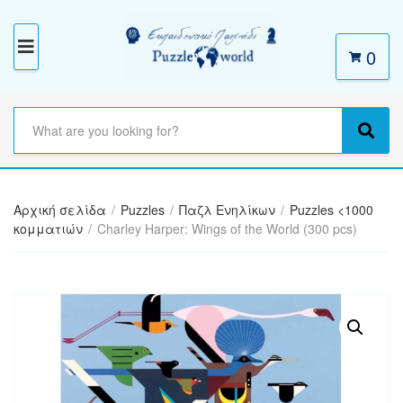
0
M
E
N
S
e
C
S
U
a
a
e
r
t
a
c
e
r
h
Αρχική σελίδα
/
Puzzles
/
Παζλ Ενηλίκων
/
Puzzles <1000
g
c
t
κομματιών
/
Charley Harper: Wings of the World (300 pcs)
o
h
e
r
x
y
t
n
a
m
e