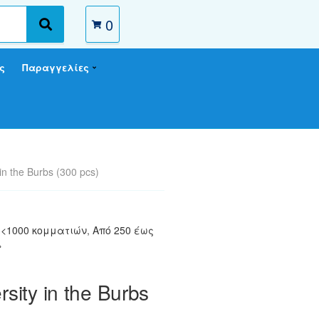
0
S
e
a
ς
Παραγγελίες
r
c
h
 in the Burbs (300 pcs)
s <1000 κομματιών
,
Από 250 έως
»
rsity in the Burbs