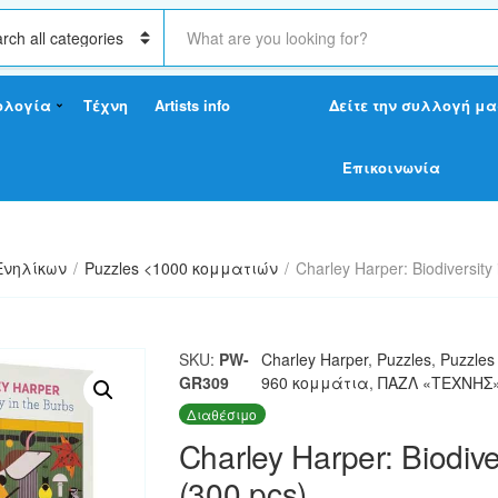
S
e
a
r
ολογία
Τέχνη
Artists info
Δείτε την συλλογή μα
c
h
t
Επικοινωνία
e
x
t
Ενηλίκων
/
Puzzles <1000 κομματιών
/
Charley Harper: Biodiversity
SKU:
PW-
Charley Harper
,
Puzzles
,
Puzzle
GR309
960 κομμάτια
,
ΠΑΖΛ «ΤΕΧΝΗΣ
Διαθέσιμο
Charley Harper: Biodive
(300 pcs)