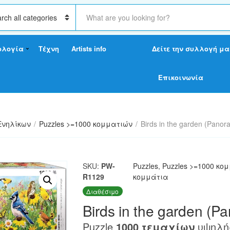
S
e
a
r
ολογία
Τέχνη
Artists info
Δείτε την συλλογή μα
c
h
t
Επικοινωνία
e
x
t
Ενηλίκων
/
Puzzles >=1000 κομματιών
/
Birds in the garden (Panor
SKU:
PW-
Puzzles
,
Puzzles >=1000 κο
R1129
κομμάτια
Διαθέσιμο
Birds in the garden (P
Puzzle
1000 τεμαχίων
υψηλής