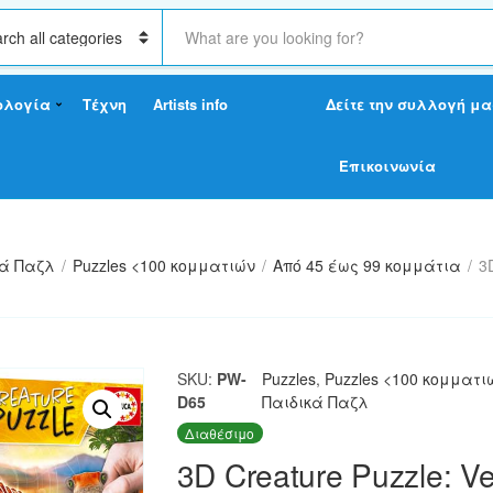
S
e
a
r
ολογία
Τέχνη
Artists info
Δείτε την συλλογή μα
c
h
t
Επικοινωνία
e
x
t
κά Παζλ
/
Puzzles <100 κομματιών
/
Από 45 έως 99 κομμάτια
/
3D
SKU:
PW-
Puzzles
,
Puzzles <100 κομματι
D65
Παιδικά Παζλ
Διαθέσιμο
3D Creature Puzzle: Vel