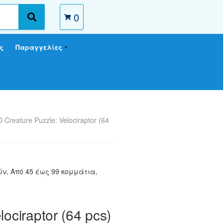
0
S
e
a
ς
Παραγγελίες
r
c
h
 Creature Puzzle: Velociraptor (64
ών
,
Από 45 έως 99 κομμάτια
,
ociraptor (64 pcs)