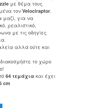
zzle
με θέμα τους
ιμένα τον
Velociraptor
.
 μαζί, για να
κό, ρεαλιστικό,
ωνα με τις οδηγίες
ία.
αλεία αλλά ούτε και
 διακοσμήστε το χώρο
ο!
πό
64 τεμάχια
και έχει
,5 cm