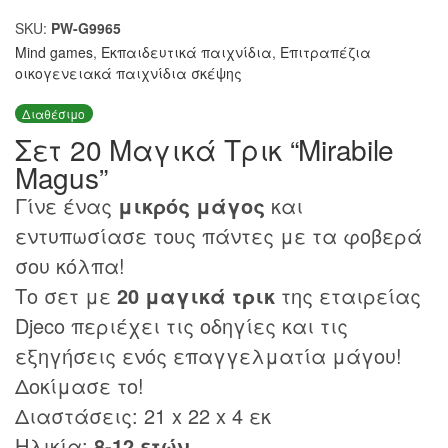
SKU:
PW-G9965
Mind games
,
Εκπαιδευτικά παιχνίδια
,
Επιτραπέζια
οικογενειακά παιχνίδια σκέψης
Διαθέσιμο
Σετ 20 Μαγικά Τρικ “Mirabile
Magus”
Γίνε ένας
μικρός μάγος
και
εντυπωσίασε τους πάντες με τα φοβερά
σου κόλπα!
Το σετ με
20 μαγικά τρικ
της εταιρείας
Djeco περιέχει τις οδηγίες και τις
εξηγήσεις ενός επαγγελματία μάγου!
Δοκίμασε το!
Διαστάσεις: 21 x 22 x 4 εκ
Ηλικία:
8-12 ετών