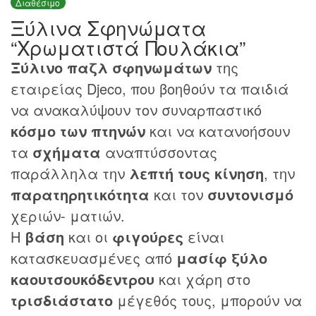
Διαθέσιμο
Ξύλινα Σφηνώματα
“Χρωματιστά Πουλάκια”
Ξύλινο παζλ σφηνωμάτων
της
εταιρείας Djeco, που βοηθούν τα παιδιά
να ανακαλύψουν τον συναρπαστικό
κόσμο των πτηνών
και να κατανοήσουν
τα
σχήματα
αναπτύσσοντας
παράλληλα την
λεπτή τους κίνηση
, την
παρατηρητικότητα
και τον
συντονισμό
χεριών- ματιών.
Η
βάση
και οι
φιγούρες
είναι
κατασκευασμένες από
μασίφ ξύλο
καουτσουκόδεντρου
και χάρη στο
τρισδιάστατο
μέγεθός τους, μπορούν να