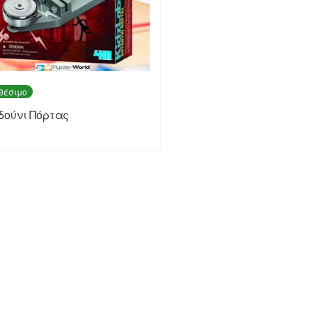
θέσιμο
δούνι Πόρτας