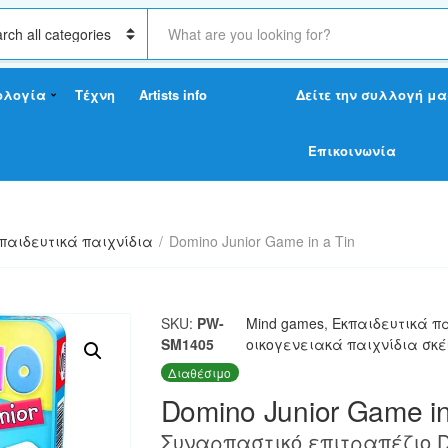
S
e
a
r
ολογία
Τέχνη
Artists info
Δείτε την συλλογή μα
c
h
t
Επικοινωνία
e
x
t
παιδευτικά παιχνίδια
/
Domino Junior Game in a Tin
SKU:
PW-
Mind games
,
Εκπαιδευτικά π
SM1405
οικογενειακά παιχνίδια σκ
Διαθέσιμο
Domino Junior Game in
Συναρπαστικό επιτραπέζιο Do