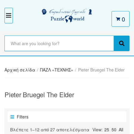
0
M
E
N
S
e
C
S
U
a
a
e
r
t
a
c
e
r
h
Αρχική σελίδα
/
ΠΑΖΛ «ΤΕΧΝΗΣ»
/
Pieter Bruegel The Elder
g
c
t
o
h
e
r
x
y
Pieter Bruegel The Elder
t
n
a
m
e
Filters
Sorted
Βλέπετε 1–12 από 27 αποτελέσματα
View:
25
50
All