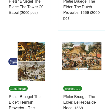
Pieter Bruegel The
Pieter Bruegel The
Elder: The Tower Of
Elder: The Dutch
Babel (2000 pcs)
Proverbs, 1559 (2000
pcs)
Διαθέσιμο
Διαθέσιμο
Pieter Bruegel The
Pieter Bruegel The
Elder: Flemish
Elder: Le Repas de
Proverbs – The
Noce, 1568