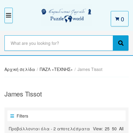
0
M
E
N
S
e
C
S
U
a
a
e
r
t
a
c
e
r
h
Αρχική σελίδα
/
ΠΑΖΛ «ΤΕΧΝΗΣ»
/
James Tissot
g
c
t
o
h
e
r
x
y
James Tissot
t
n
a
m
e
Filters
Sorted
Προβάλλονται όλα - 2 αποτελέσματα
View:
25
50
All