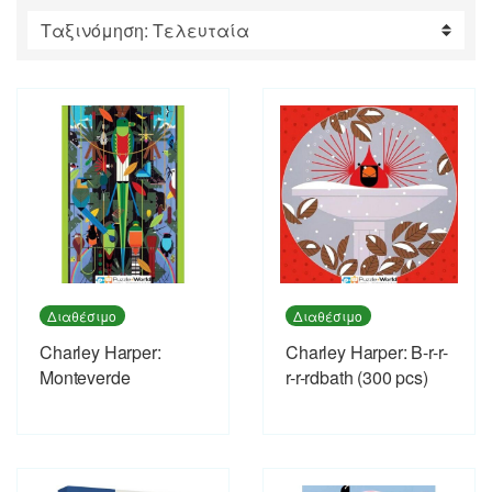
by
latest
Διαθέσιμο
Διαθέσιμο
Charley Harper:
Charley Harper: B-r-r-
Monteverde
r-r-rdbath (300 pcs)