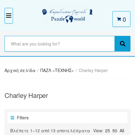
0
M
E
N
S
e
C
S
U
a
a
e
r
t
a
c
e
r
h
Αρχική σελίδα
/
ΠΑΖΛ «ΤΕΧΝΗΣ»
/
Charley Harper
g
c
t
o
h
e
r
x
y
Charley Harper
t
n
a
m
e
Filters
Sorted
Βλέπετε 1–12 από 13 αποτελέσματα
View:
25
50
All