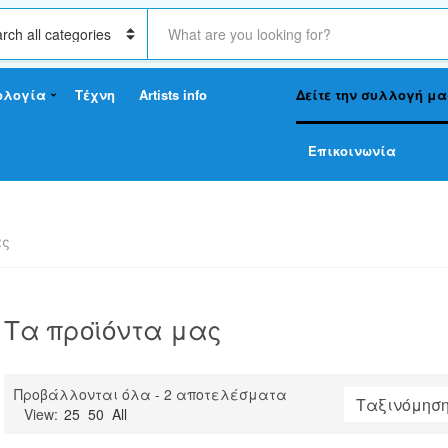
S
e
a
r
ολογία
Τέχνη
Artists info
Δείτε την συλλογή μα
c
h
t
Επικοινωνία
e
x
t
ας
Τα προϊόντα μας
Sorted
Προβάλλονται όλα - 2 αποτελέσματα
by
View:
25
50
All
latest