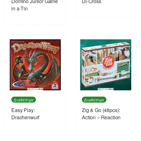
Domino Junior Game
Di-Cross
in a Tin
Διαθέσιμο
Διαθέσιμο
Easy Play:
Zig & Go (48pcs):
Drachenwurf
Action – Reaction