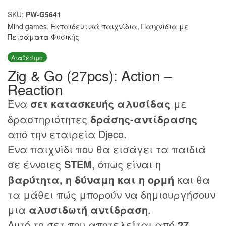
SKU:
PW-G5641
Mind games
,
Εκπαιδευτικά παιχνίδια
,
Παιχνίδια με
Πειράματα Φυσικής
Διαθέσιμο
Zig & Go (27pcs): Action –
Reaction
Ένα
σετ κατασκευής αλυσίδας
με
δραστηριότητες
δράσης-αντίδρασης
από την εταιρεία Djeco.
Ένα παιχνίδι που θα εισάγει τα παιδιά
σε έννοιες
STEM
, όπως είναι η
βαρύτητα, η δύναμη και η ορμή
και θα
τα μάθει πώς μπορούν να δημιουργήσουν
μια
αλυσιδωτή αντίδραση
.
Αυτό το σετ που αποτελείται από
27