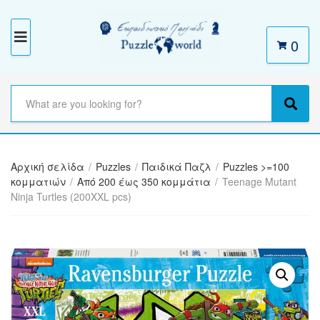
0
M
E
N
S
e
C
S
U
a
a
e
r
t
a
c
e
r
h
Αρχική σελίδα
/
Puzzles
/
Παιδικά Παζλ
/
Puzzles >=100
g
c
t
κομματιών
/
Από 200 έως 350 κομμάτια
/
Teenage Mutant
o
h
e
Ninja Turtles (200XXL pcs)
r
x
y
t
n
a
m
e