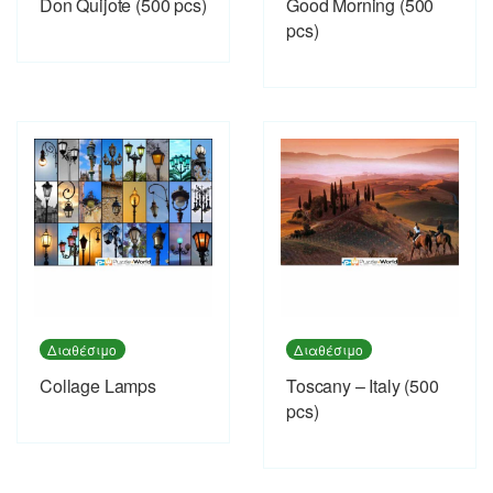
Don Quijote (500 pcs)
Good Morning (500
pcs)
Διαθέσιμο
Διαθέσιμο
Collage Lamps
Toscany – Italy (500
pcs)