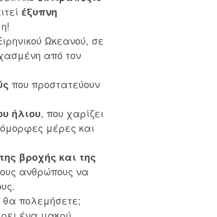
αιτεί
έξυπνη
η!
Ειρηνικού Ωκεανού, σε
εχασμένη από τον
ύς
που προστατεύουν
ου ήλιου
, που χαρίζει
 όμορφες μέρες και
 της βροχής και της
τους ανθρώπους να
υς.
ύ θα πολεμήσετε;
έρει ένα μακρύ