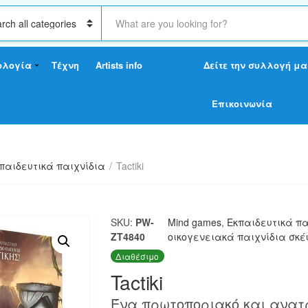
S
e
a
r
ολογία
Τέχνη
Artists info
Δείτε την συλλογή μα
c
h
t
Επικοινωνία
e
x
t
παιδευτικά παιχνίδια
/
Tactiki
SKU:
PW-
Mind games
,
Εκπαιδευτικά πα
ZT4840
οικογενειακά παιχνίδια σκέ
Διαθέσιμο
Tactiki
Ένα πρωτοποριακό και ανατ