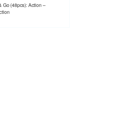
& Go (48pcs): Action –
ction