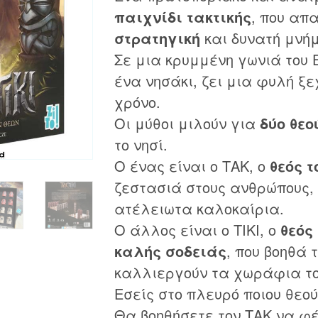
παιχνίδι τακτικής
, που απ
στρατηγική
και δυνατή μνήμ
Σε μια κρυμμένη γωνιά του 
ένα νησάκι, ζει μια φυλή ξ
χρόνο.
Οι μύθοι μιλούν για
δύο θεο
το νησί.
Ο ένας είναι ο ΤΑΚ, ο
θεός τ
ζεστασιά στους ανθρώπους,
ατέλειωτα καλοκαίρια.
Ο άλλος είναι ο ΤΙΚΙ, ο
θεός
καλής σοδειάς
, που βοηθά 
καλλιεργούν τα χωράφια το
Εσείς στο πλευρό ποιου θεο
Θα βοηθήσετε τον ΤΑΚ να φ