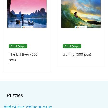
Διαθέσιμο
Διαθέσιμο
The Li River (500
Surfing (500 pcs)
pcs)
Puzzles
Από 24 έως 239 κομμάτια