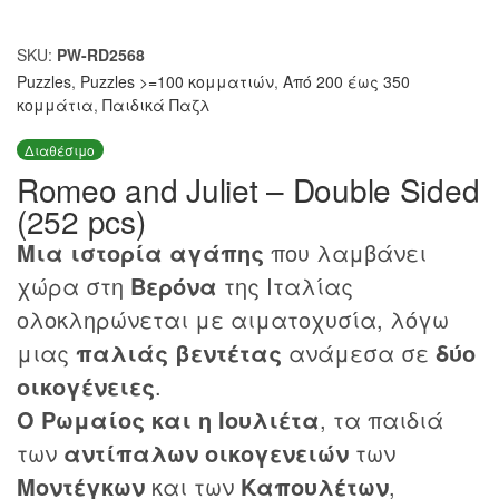
SKU:
PW-RD2568
Puzzles
,
Puzzles >=100 κομματιών
,
Από 200 έως 350
κομμάτια
,
Παιδικά Παζλ
Διαθέσιμο
Romeo and Juliet – Double Sided
(252 pcs)
Μια ιστορία αγάπης
που λαμβάνει
χώρα στη
Βερόνα
της Ιταλίας
ολοκληρώνεται με αιματοχυσία, λόγω
μιας
παλιάς βεντέτας
ανάμεσα σε
δύο
οικογένειες
.
Ο Ρωμαίος και η Ιουλιέτα
, τα παιδιά
των
αντίπαλων οικογενειών
των
Μοντέγκων
και των
Καπουλέτων
,