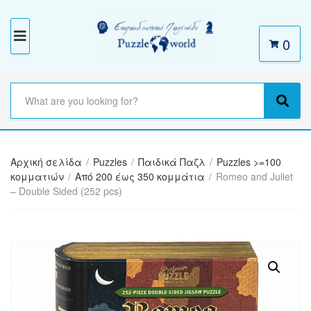
0
M
E
N
S
e
C
S
U
a
a
e
r
t
a
c
e
r
h
Αρχική σελίδα
/
Puzzles
/
Παιδικά Παζλ
/
Puzzles >=100
g
c
t
κομματιών
/
Από 200 έως 350 κομμάτια
/
Romeo and Juliet
o
h
e
– Double Sided (252 pcs)
r
x
y
t
n
a
m
e