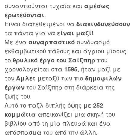
συναντιούνται τυχαία και
αμέσως
ερωτεύονται
.
Είναι διατεθειμένοι να
διακινδυνεύσουν
τα πάντα για να
είναι μαζί!
Με ένα
συναρπαστικό
συνδυασμό
εκθαμβωτικού πάθους και άγριου μίσους
το
θρυλικό έργο του Σαίξπηρ
που
χρονολογείται στα
1595
, ήταν μαζί με
τον
Άμλετ
μεταξύ των πιο
δημοφιλών
έργων
του Σαίξπηρ στη διάρκεια της
ζωής του.
Αυτό το παζλ διπλής όψης με
252
κομμάτια
απεικονίζει μια σκηνή του
βιβλίου από τη μία πλευρά και ένα
απόσπασμα του από την άλλη,