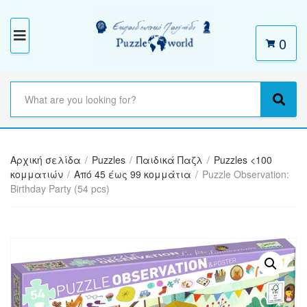
0
M
E
N
S
e
C
S
U
a
a
e
r
t
a
c
e
r
h
Αρχική σελίδα
/
Puzzles
/
Παιδικά Παζλ
/
Puzzles <100
g
c
t
κομματιών
/
Από 45 έως 99 κομμάτια
/
Puzzle Observation:
o
h
e
Birthday Party (54 pcs)
r
x
y
t
n
a
m
e