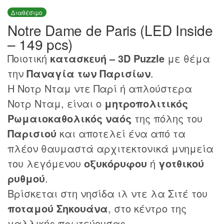
Διαθέσιμο
Notre Dame de Paris (LED Inside
– 149 pcs)
Ποιοτική
κατασκευή – 3D Puzzle
με θέμα
την
Παναγία των Παρισίων
.
Η Νοτρ Νταμ ντε Παρί ή απλούστερα
Νοτρ Νταμ, είναι ο
μητροπολιτικός
Ρωμαιοκαθολικός ναός
της πόλης του
Παρισιού
και αποτελεί ένα από τα
πλέον θαυμαστά αρχιτεκτονικά μνημεία
του λεγόμενου
οξυκόρυφου
ή
γοτθικού
ρυθμού
.
Βρίσκεται στη νησίδα ιλ ντε λα Σιτέ του
ποταμού Σηκουάνα
, στο κέντρο της
γαλλικής πρωτεύουσας.