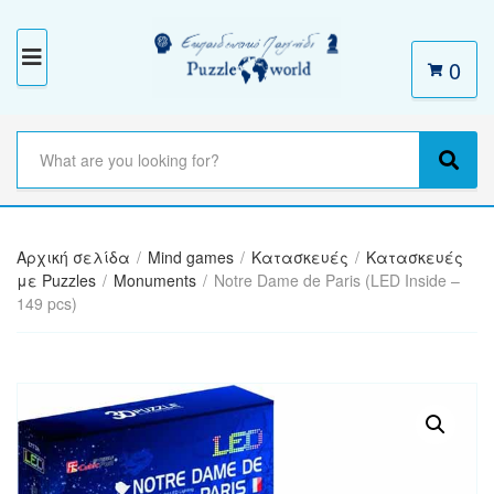
0
M
E
N
S
e
C
S
U
a
a
e
r
t
a
c
e
r
h
Αρχική σελίδα
/
Mind games
/
Κατασκευές
/
Κατασκευές
g
c
t
με Puzzles
/
Monuments
/
Notre Dame de Paris (LED Inside –
o
h
e
149 pcs)
r
x
y
t
n
a
m
e