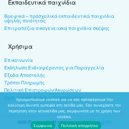
Εκπαιδευτικά παιχνίδια
Βρεφικά – προσχολικά εκπαιδευτικά παιχνίδια
υψηλής ποιότητας
Επιτραπέζια οικογενειακά παιχνίδια σκέψης
Χρήσιμα
Επικοινωνία
Εκδήλωση Ενδιαφέροντος για Παραγγελία
Έξοδα Αποστολής
Τρόποι Πληρωμής
Πολιτική Επιστροφών/Ακυρώσεων
Όροι χρήσης & πολιτική απορρήτου
Χρησιμοποιούμε cookies για να σας προσφέρουμε την
καλύτερη δυνατή εμπειρία στη σελίδα μας. Εάν συνεχίσετε την
περιήγηση στην ιστοσελίδα μας, συμφωνείτε με τη χρήση των
cookies.
2026 Puzzleworld. All rights reserved |
Υποστήριξη
Συμφωνώ
Πολιτική απορρήτου
ιστοσελίδων
-
dezitech.