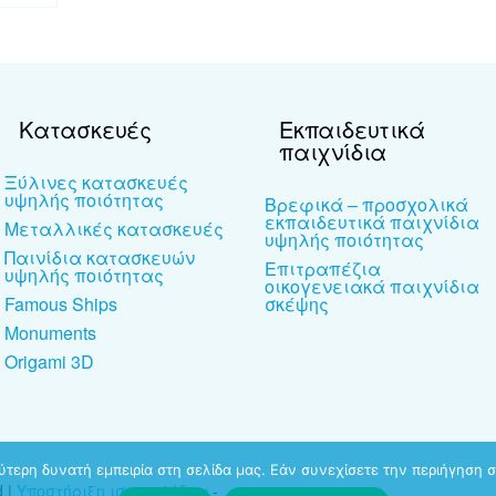
Κατασκευές
Εκπαιδευτικά
παιχνίδια
Ξύλινες κατασκευές
υψηλής ποιότητας
Βρεφικά – προσχολικά
εκπαιδευτικά παιχνίδια
Μεταλλικές κατασκευές
υψηλής ποιότητας
Παινίδια κατασκευών
Επιτραπέζια
υψηλής ποιότητας
οικογενειακά παιχνίδια
Famous Ships
σκέψης
Monuments
Origami 3D
τερη δυνατή εμπειρία στη σελίδα μας. Εάν συνεχίσετε την περιήγηση σ
d |
Υποστήριξη ιστοσελίδων
-