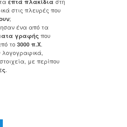
 τα
επτά πλακίδια
στη
ικά στις πλευρές που
ουν
;
ησαν ένα από τα
ματα γραφής
που
από το
3000 π.Χ
.
 λογογραφικά,
τοιχεία, με περίπου
ες
.