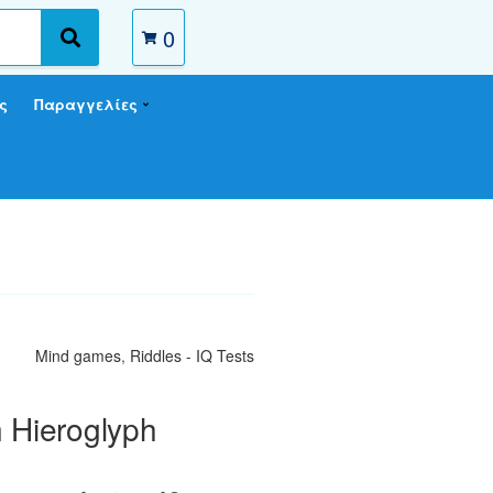
0
S
e
a
ς
Παραγγελίες
r
c
h
Mind games
,
Riddles - IQ Tests
 Hieroglyph