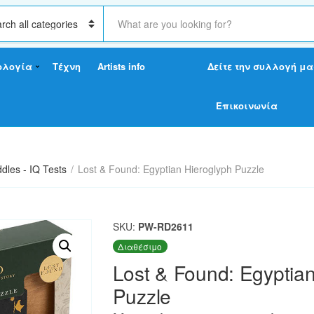
S
e
a
r
ολογία
Τέχνη
Artists info
Δείτε την συλλογή μα
c
h
t
Επικοινωνία
e
x
t
ddles - IQ Tests
/
Lost & Found: Egyptian Hieroglyph Puzzle
SKU:
PW-RD2611
Διαθέσιμο
Lost & Found: Egyptian
Puzzle