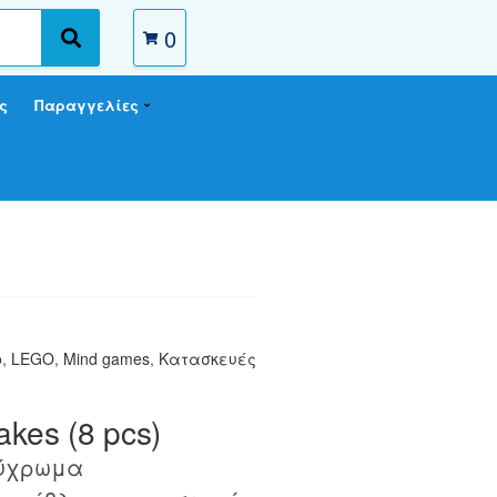
0
S
e
a
ς
Παραγγελίες
r
c
h
o
,
LEGO
,
Mind games
,
Κατασκευές
akes (8 pcs)
λύχρωμα