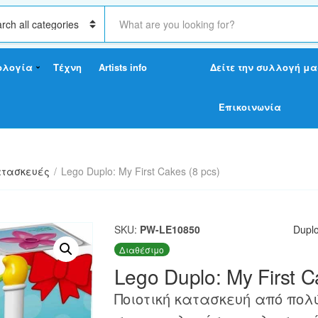
S
e
a
r
ολογία
Τέχνη
Artists info
Δείτε την συλλογή μα
c
h
t
Επικοινωνία
e
x
t
τασκευές
/
Lego Duplo: My First Cakes (8 pcs)
SKU:
PW-LE10850
Dupl
Διαθέσιμο
Lego Duplo: My First C
Ποιοτική κατασκευή από πο