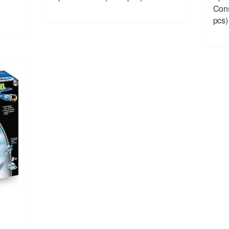
Cons
pcs)