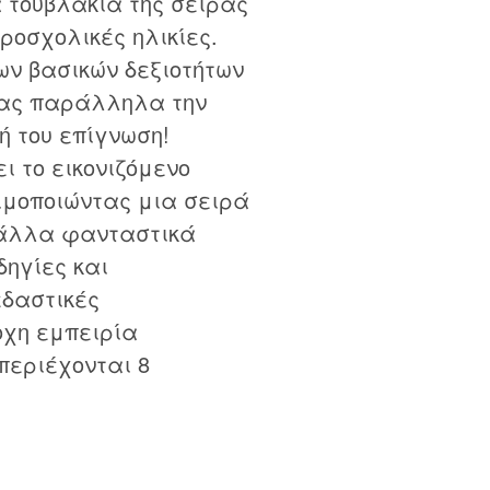
τούβλακια της σειράς
ροσχολικές ηλικίες.
ων βασικών δεξιοτήτων
ντας παράλληλα την
ή του επίγνωση!
ι το εικονιζόμενο
ησιμοποιώντας μια σειρά
 άλλα φανταστικά
δηγίες και
εδαστικές
οχη εμπειρία
περιέχονται 8