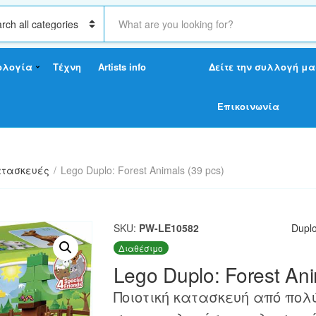
S
e
a
r
ολογία
Τέχνη
Artists info
Δείτε την συλλογή μα
c
h
t
Επικοινωνία
e
x
t
τασκευές
/
Lego Duplo: Forest Animals (39 pcs)
SKU:
PW-LE10582
Dupl
Διαθέσιμο
Lego Duplo: Forest Ani
Ποιοτική κατασκευή από πο