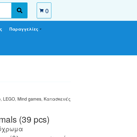
0
S
e
a
ς
Παραγγελίες
r
c
h
o
,
LEGO
,
Mind games
,
Κατασκευές
mals (39 pcs)
λύχρωμα