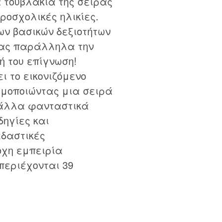
τούβλακια της σειράς
ροσχολικές ηλικίες.
ων βασικών δεξιοτήτων
ντας παράλληλα την
ή του επίγνωση!
ι το εικονιζόμενο
ησιμοποιώντας μια σειρά
 άλλα φανταστικά
δηγίες και
εδαστικές
οχη εμπειρία
περιέχονται 39