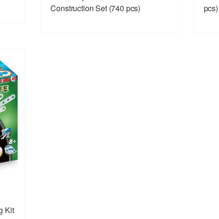
Construction Set (740 pcs)
pcs)
g Kit