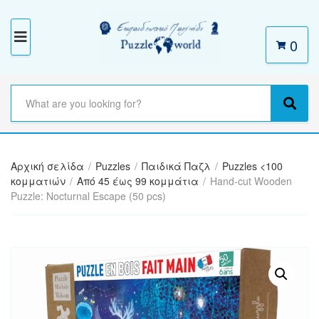
0
M
E
N
S
e
C
S
U
a
a
e
r
t
a
c
e
r
h
Αρχική σελίδα
/
Puzzles
/
Παιδικά Παζλ
/
Puzzles <100
g
c
t
κομματιών
/
Από 45 έως 99 κομμάτια
/
Hand-cut Wooden
o
h
e
Puzzle: Nocturnal Escape (50 pcs)
r
x
y
t
n
a
m
e