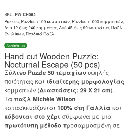
SKU:
PW-CH052
Puzzles
,
Puzzles <100 κομματιών
,
Puzzles <1000 κομματιών
,
Από 12 έως 240 κομμάτια
,
Από 45 έως 99 κομμάτια
,
Παζλ
Ενηλίκων
,
Παιδικά Παζλ
Διαθέσιμο
Hand-cut Wooden Puzzle:
Nocturnal Escape (50 pcs)
Ξύλινο Puzzle 50 τεμαχίων
υψηλής
ποιότητας και
ιδιαίτερης μορφολογίας
κομματιών (
Διαστάσεις: 29 X 21 cm
).
Τα
παζλ Michèle Wilson
κατασκευάζονται
100% στη Γαλλία
και
κόβονται στο χέρι
σύμφωνα με μια
πρωτότυπη μέθοδο
προσαρμοσμένη σε