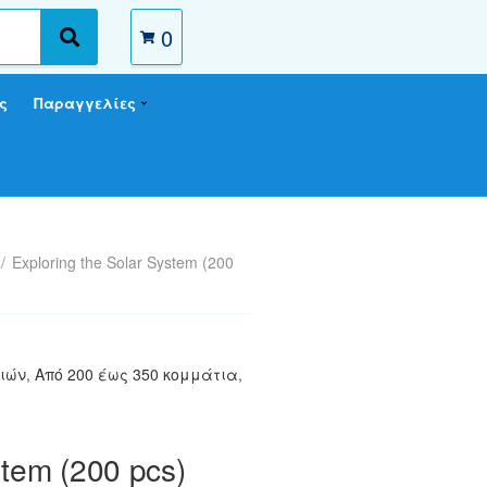
0
S
e
a
ς
Παραγγελίες
r
c
h
/
Exploring the Solar System (200
τιών
,
Από 200 έως 350 κομμάτια
,
stem (200 pcs)