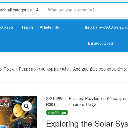
S
e
a
r
ολογία
Τέχνη
Artists info
Δείτε την συλλογή μα
c
h
t
Επικοινωνία
e
x
t
κά Παζλ
/
Puzzles >=100 κομματιών
/
Από 200 έως 350 κομμάτια
SKU:
PW-
Puzzles
,
Puzzles >=100 κομμα
R203
Παιδικά Παζλ
Διαθέσιμο
Exploring the Solar Sy