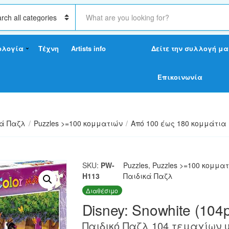
S
e
a
r
ολογία
Τέχνη
Artists info
Δείτε την συλλογή μα
c
h
t
Επικοινωνία
e
x
t
κά Παζλ
/
Puzzles >=100 κομματιών
/
Από 100 έως 180 κομμάτια
SKU:
PW-
Puzzles
,
Puzzles >=100 κομμα
H113
Παιδικά Παζλ
Διαθέσιμο
Disney: Snowhite (104
Παιδικό Παζλ 104 τεμαχίων 