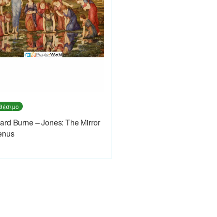
θέσιμο
rd Burne – Jones: The Mirror
enus