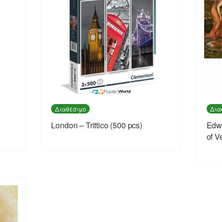
Διαθέσιμο
Δια
London – Trittico (500 pcs)
Edwa
of V