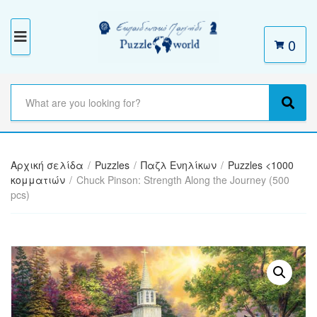
0
M
E
N
S
e
C
S
U
a
a
e
r
t
a
c
e
r
h
Αρχική σελίδα
/
Puzzles
/
Παζλ Ενηλίκων
/
Puzzles <1000
g
c
t
κομματιών
/
Chuck Pinson: Strength Along the Journey (500
o
h
e
pcs)
r
x
y
t
n
a
m
e