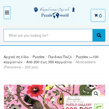
0
M
E
N
S
e
C
S
U
a
a
e
r
t
a
c
e
r
h
Αρχική σελίδα
/
Puzzles
/
Παιδικά Παζλ
/
Puzzles >=100
g
c
t
κομματιών
/
Από 200 έως 350 κομμάτια
/
Abracadabra
o
h
e
(Panorama – 200 pcs)
r
x
y
t
n
a
m
e