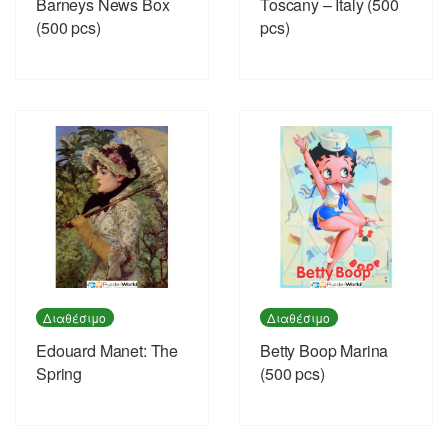
Barneys News Box
Toscany – Italy (500
(500 pcs)
pcs)
Διαθέσιμο
Διαθέσιμο
Εdouard Manet: The
Betty Boop Marina
Spring
(500 pcs)