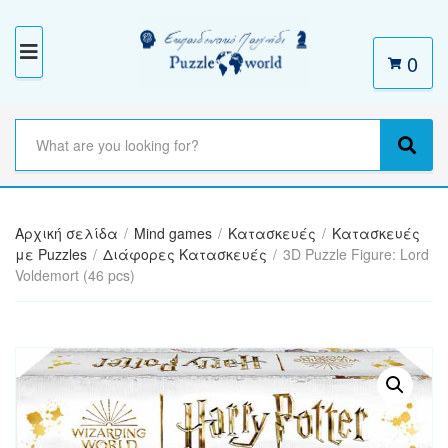
0
M
E
N
S
e
C
S
U
a
a
e
r
t
a
c
e
r
h
Αρχική σελίδα
/
Mind games
/
Κατασκευές
/
Κατασκευές
g
c
t
με Puzzles
/
Διάφορες Κατασκευές
/
3D Puzzle Figure: Lord
o
h
e
Voldemort (46 pcs)
r
x
y
t
n
a
m
e