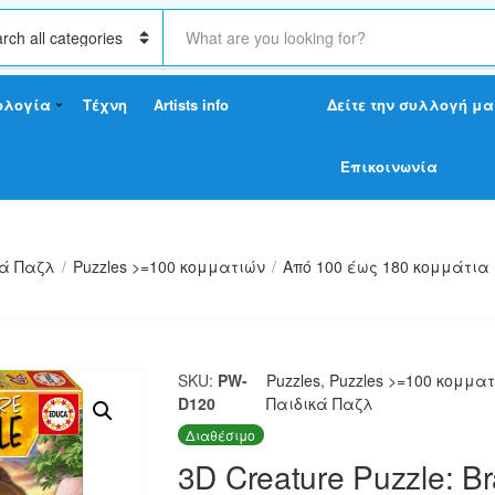
S
e
a
r
ολογία
Τέχνη
Artists info
Δείτε την συλλογή μα
c
h
t
Επικοινωνία
e
x
t
κά Παζλ
/
Puzzles >=100 κομματιών
/
Από 100 έως 180 κομμάτια
SKU:
PW-
Puzzles
,
Puzzles >=100 κομμα
D120
Παιδικά Παζλ
Διαθέσιμο
3D Creature Puzzle: B