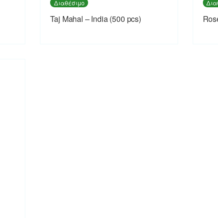
Διαθέσιμο
Δια
Taj Mahal – India (500 pcs)
Rose