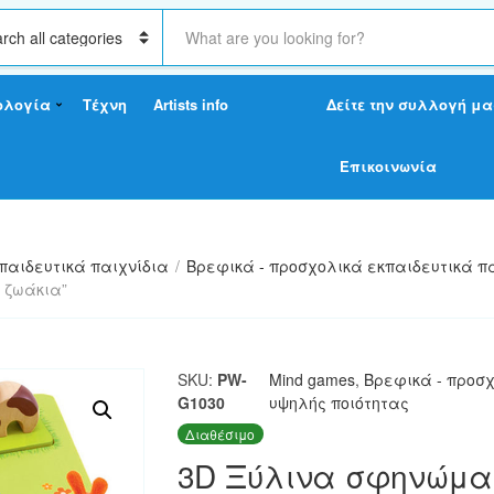
S
e
a
r
ολογία
Τέχνη
Artists info
Δείτε την συλλογή μα
c
h
t
Επικοινωνία
e
x
t
παιδευτικά παιχνίδια
/
Βρεφικά - προσχολικά εκπαιδευτικά π
 ζωάκια”
SKU:
PW-
Mind games
,
Βρεφικά - προσχ
G1030
υψηλής ποιότητας
Διαθέσιμο
3D Ξύλινα σφηνώματ