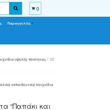
0
S
e
a
ς
Παραγγελίες
r
c
h
αιχνίδια υψηλής ποιότητας
/
3D
ολικά εκπαιδευτικά παιχνίδια
α “Παπάκι και