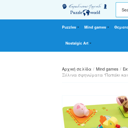
C
a
t
Puzzles
Mind games
Θεματ
e
g
o
Nostalgic Art
r
y
n
a
Αρχική σελίδα
/
Mind games
/
Εκ
m
Ξύλινα σφηνώματα “Παπάκι και
e