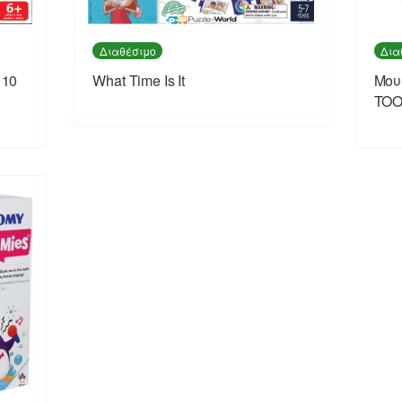
Διαθέσιμο
Δια
110
What Time Is It
Μου
TOO