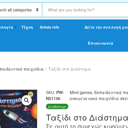
S
e
a
r
ολογία
Τέχνη
Artists info
Δείτε την συλλογή μα
c
h
t
Επικοινωνία
e
x
t
παιδευτικά παιχνίδια
/
Ταξίδι στο Διάστημα
SKU:
PW-
Mind games
,
Εκπαιδευτικά πα
N21136
οικογενειακά παιχνίδια σκέ
Διαθέσιμο
Ταξίδι στο Διάστημ
Σε αυτό το συνεχώς κινούμε