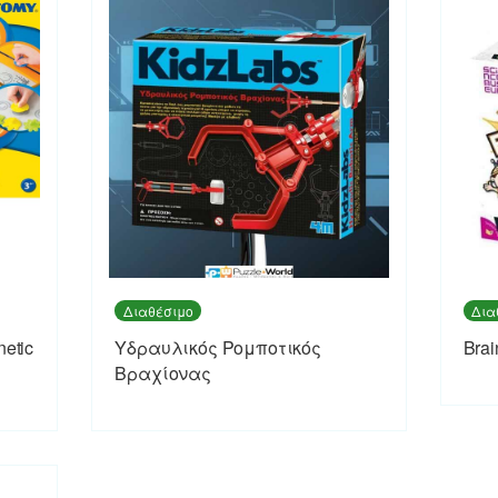
Διαθέσιμο
Δια
etic
Υδραυλικός Ρομποτικός
Bra
Βραχίονας