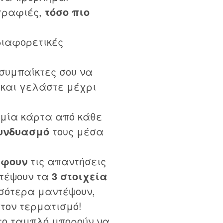
γραφιές,
τόσο πιο
διαφορετικές
συμπαίκτες σου να
και γελάστε μέχρι
μία κάρτα από κάθε
υνδυασμό
τους μέσα
άφουν
τις απαντήσεις
ντέψουν τα
3 στοιχεία
σότερα μαντέψουν,
στον τερματισμό!
το ταμπλό μπορούν να