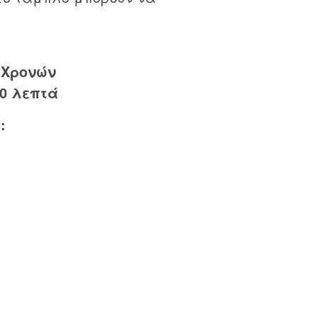
 Χρονών
0 λεπτά
: