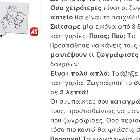
Όσο χειρότερες
είναι οι ζω
αστείο
θα είναι το παιχνίδι!
Σκίτσαρε
μία εικόνα από 3 
κατηγορίες:
Ποιος; Που; Τι;
Προσπάθησε να κάνεις τους 
μαντέψουν τι ζωγράφισες
δακρύων!
Είναι πολύ απλό:
Τράβηξε 
κατηγορία. Ζωγράφισε το
σ
σε
2 λεπτά!
Οι συμπαίκτες σου
καταγρ
τους, προσπαθώντας να μα
που ζωγράφισες. Όσο περισ
τόσο πιο κοντά θα φτάσεις 
Προσοχή!
Τα ειδικά πεδία σ