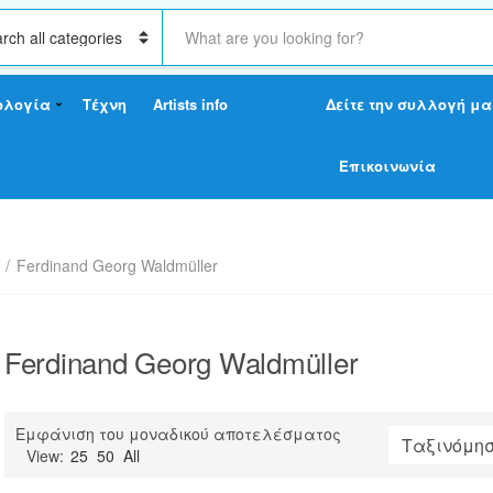
S
e
a
r
ολογία
Τέχνη
Artists info
Δείτε την συλλογή μα
c
h
t
Επικοινωνία
e
x
t
/
Ferdinand Georg Waldmüller
Ferdinand Georg Waldmüller
Εμφάνιση του μοναδικού αποτελέσματος
View:
25
50
All