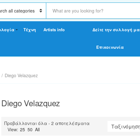
S
e
a
r
ολογία
Τέχνη
Artists info
Δείτε την συλλογή μα
c
h
t
Επικοινωνία
e
x
t
/
Diego Velazquez
Diego Velazquez
Sorted
Προβάλλονται όλα - 2 αποτελέσματα
by
View:
25
50
All
latest