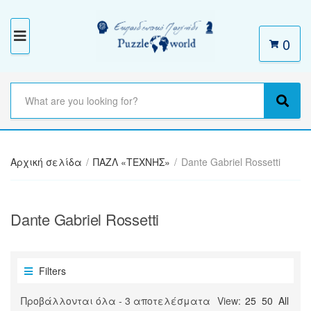
0
M
E
N
S
e
C
S
U
a
a
e
r
t
a
c
e
r
h
Αρχική σελίδα
/
ΠΑΖΛ «ΤΕΧΝΗΣ»
/
Dante Gabriel Rossetti
g
c
t
o
h
e
r
x
y
Dante Gabriel Rossetti
t
n
a
m
e
Filters
Sorted
Προβάλλονται όλα - 3 αποτελέσματα
View:
25
50
All