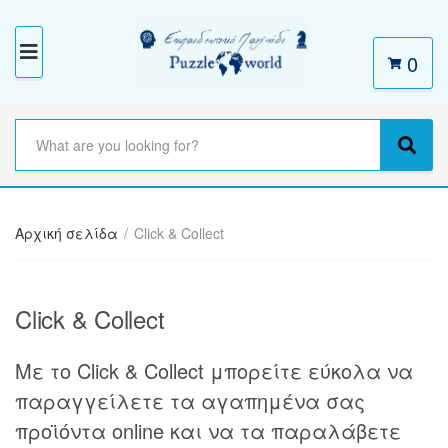
0
M
E
N
S
e
C
S
U
a
a
e
r
t
a
c
e
r
h
Αρχική σελίδα
/
Click & Collect
g
c
t
o
h
e
r
x
y
Click & Collect
t
n
a
m
Με το Click & Collect μπορείτε εύκολα να
e
παραγγείλετε τα αγαπημένα σας
προϊόντα online και να τα παραλάβετε