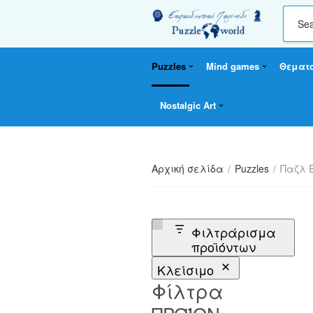
C
a
t
Puzzles
Mind games
Θεματ
e
g
o
Nostalgic Art
r
y
n
a
Αρχική σελίδα
/
Puzzles
/
Παζλ 
m
e
Φιλτράρισμα
προϊόντων
Κλείσιμο
Φίλτρα