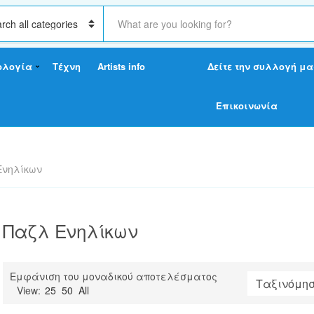
S
e
a
r
ολογία
Τέχνη
Artists info
Δείτε την συλλογή μα
c
h
t
Επικοινωνία
e
x
t
Ενηλίκων
Παζλ Ενηλίκων
Εμφάνιση του μοναδικού αποτελέσματος
View:
25
50
All