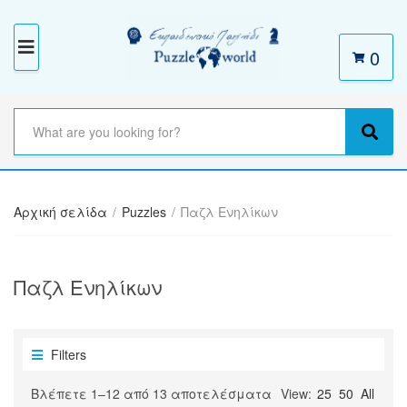
0
M
E
N
S
e
C
S
U
a
a
e
r
t
a
c
e
r
h
Αρχική σελίδα
/
Puzzles
/
Παζλ Ενηλίκων
g
c
t
o
h
e
r
x
y
Παζλ Ενηλίκων
t
n
a
m
e
Filters
Sorted
Βλέπετε 1–12 από 13 αποτελέσματα
View:
25
50
All