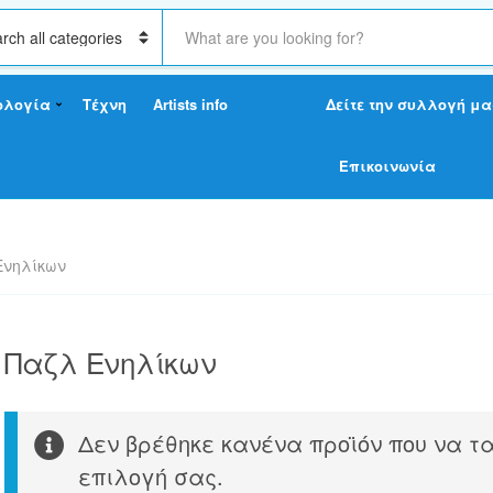
S
e
a
r
ολογία
Τέχνη
Artists info
Δείτε την συλλογή μα
c
h
t
Επικοινωνία
e
x
t
Ενηλίκων
Παζλ Ενηλίκων
Δεν βρέθηκε κανένα προϊόν που να τα
επιλογή σας.