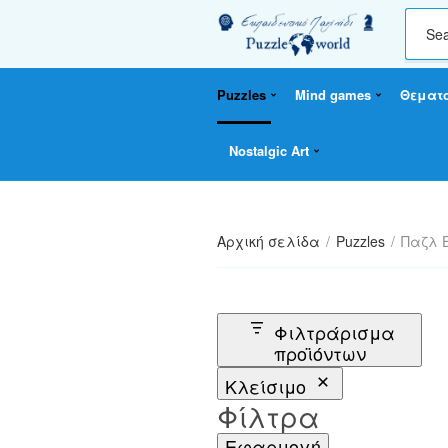
C
a
t
Puzzles
Mind games
Θεματ
e
g
o
Nostalgic Art
r
y
n
a
Αρχική σελίδα
/
Puzzles
/
Παζλ 
m
e
Φιλτράρισμα
προϊόντων
Κλείσιμο
Φίλτρα
Εφαρμογή