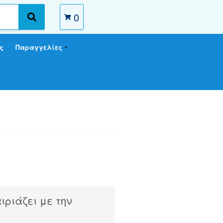
0
S
e
a
ς
Παραγγελίες
r
c
h
ιριάζει με την