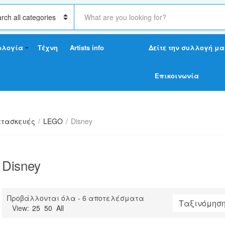
S
e
a
r
ολογία
Τέχνη
Artists info
Δείτε την συλλογή μα
c
h
t
Επικοινωνία
e
x
t
τασκευές
/
LEGO
/
Disney
Disney
Sorted
Προβάλλονται όλα - 6 αποτελέσματα
by
View:
25
50
All
latest