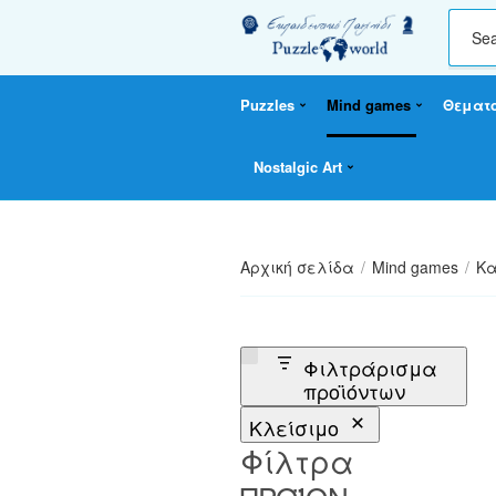
C
a
t
Puzzles
Mind games
Θεματ
e
g
o
Nostalgic Art
r
y
n
a
Αρχική σελίδα
/
Mind games
/
Κα
m
e
Φιλτράρισμα
προϊόντων
Κλείσιμο
Φίλτρα