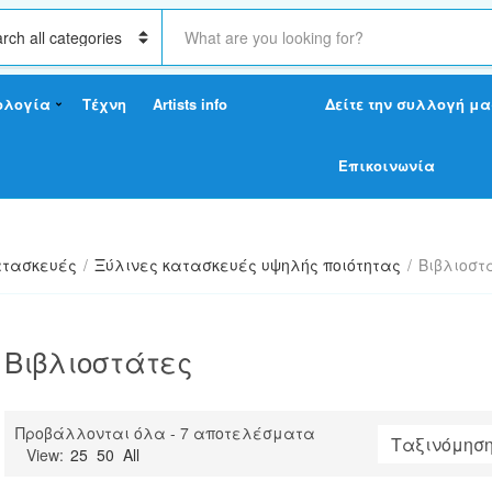
S
e
a
r
ολογία
Τέχνη
Artists info
Δείτε την συλλογή μα
c
h
t
Επικοινωνία
e
x
t
τασκευές
/
Ξύλινες κατασκευές υψηλής ποιότητας
/
Βιβλιοστ
Βιβλιοστάτες
Sorted
Προβάλλονται όλα - 7 αποτελέσματα
by
View:
25
50
All
latest