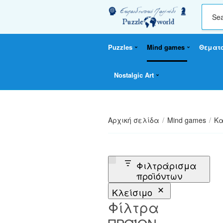
C
a
t
Puzzles
Mind games
Θεματ
e
g
o
Nostalgic Art
r
y
n
a
Αρχική σελίδα
/
Mind games
/
Κα
m
e
Φιλτράρισμα
προϊόντων
Κλείσιμο
Φίλτρα